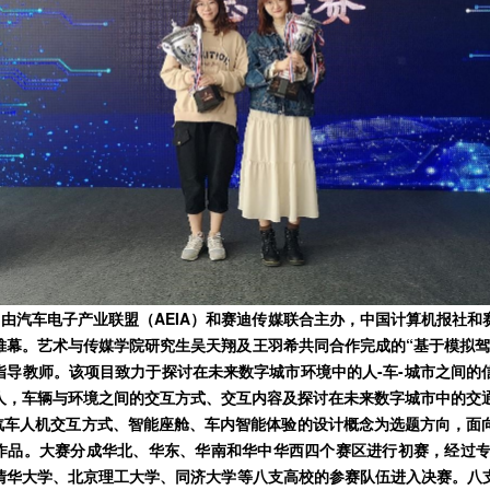
日，由汽车电子产业联盟（AEIA）和赛迪传媒联合主办，中国计算机报社
帷幕。艺术与传媒学院研究生吴天翔及王羽希共同合作完成的“基于模拟驾
指导教师。该
项目致力于探讨在未来数字城市环境中的人-车-城市之间的
人，车辆与环境之间的交互方式、交互内容及探讨在未来数字城市中的交
车人机交互方式、智能座舱、车内智能体验的设计概念为选题方向，面
作品。大赛分成华北、华东、华南和华中华西四个赛区进行初赛，经过
清华大学、北京理工大学、同济大学等八支高校的参赛队伍进入决赛。八支