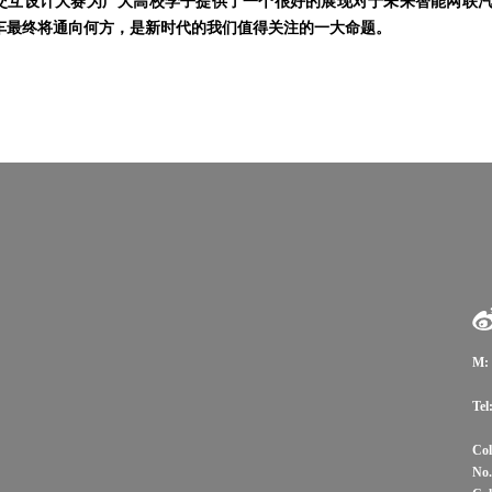
交互设计大赛为广大高校学子提供了一个很好的展现对于未来智能网联
车最终将通向何方，是新时代的我们值得关注的一大命题。
M: 
Tel
Col
No.