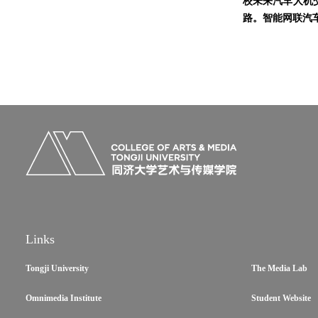
校未来汽车人机
路。智能网联汽
Links
Tongji University
The Media Lab
Omnimedia Institute
Student Website