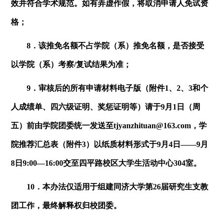
效并符合学术规范。如有弄虚作假，将取消申请人免试资
格；
8．该推免名额不占学院（系）推免名额，是否接受
以学院（系）考察
/
复试结果为准；
9．审核后的所有申请材料电子版（附件
1
、
2
、
3
和个
人成绩单、四六级证明、奖惩证明等）请于
9
月
1
日（周
五）前由学院团委统一发送至
tjyanzhituan@163.com
，学
院推荐汇总表（附件
3
）以纸质材料形式于
9
月
4
日——
9
月
8
日
9:00—16:00
交至四平路校区大学生活动中心
304
室。
10．本办法仅适用于组建同济大学第
26
届研究生支教
团工作，最终解释权归校团委。