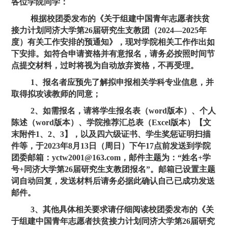
各位学院同学：
根据校团委发布的《关于组建中国青年志愿者扶贫
接力计划同济大学第
26
届研究生支教团（
2024
—
2025
年
度）有关工作安排的预通知》，现对学院相关工作作出如
下安排。如符合申请资格并有意报名，请务必按照时间节
点提交材料，过时将视为自动放弃资格，不再受理。
1、报名者应预先了解拟申报相关学科专业信息，并
取得拟攻读教师的同意；
2、如需报名，请将学生报名表（
word
版本）、个人
陈述（
word
版本）、学院推荐汇总表（
Excel
版本）【文
末附件
1
、
2
、
3
】，以及四六级证书、学生奖惩证明扫描
件等，于
2023
年
8
月
13
日（周日）下午
17
点前发送到学院
团委邮箱：
yctw2001@163.com
，邮件主题为：“姓名
+
学
号
+
同济大学第
26
届研究生支教团报名”。邮箱已设置主题
词自动回复，发送材料后请务必据此确认自己已成功发送
邮件。
3、其他具体相关要求请仔细阅读校团委发布的《关
于组建中国青年志愿者扶贫接力计划同济大学第
26
届研究