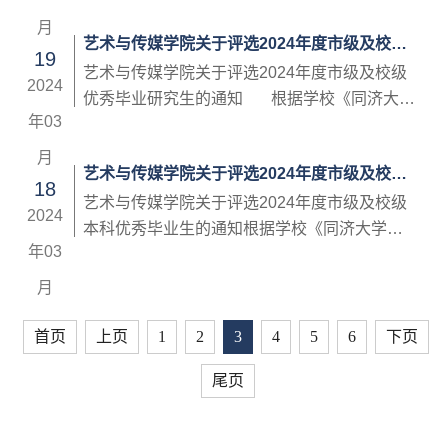
主义现代化强国贡献力量，共青团同济大学委
集中展现在习近平新时代中国特色社会主义思
月
艺术与传媒学院关于评选2024年度市级及校级
员会决定开展“2024年同济青年五四...
想指引下我校青年昂扬向上、奋发有为的精神
19
优秀毕业研究生的通知
风貌，树立典型、表彰先进，引领和激励我校
艺术与传媒学院关于评选2024年度市级及校级
2024
青年以实现中华民族伟大复兴为己任，心怀“国
优秀毕业研究生的通知 根据学校《同济大学
年03
之大者”，争做“五个模范”，增强青年的志气、骨
优秀毕业研究生评定细则（2019年修正）》
气、底气，为加快建设具有世界影响力的社会
（附件1）及《同济大学艺术与传媒学院优秀毕
月
艺术与传媒学院关于评选2024年度市级及校级
主义现代化强国贡献力量，共青...
业生评定细则（2022年修订）》（附件2）等文
18
本科优秀毕业生的通知
件中，对德智体美劳全面发展、表现突出的学
艺术与传媒学院关于评选2024年度市级及校级
2024
生给予表彰和奖励的要求，充分发挥优秀大学
本科优秀毕业生的通知根据学校《同济大学本
年03
生的示范激励引领作用，引导大学生树立正确
科优秀毕业生评定细则》（2018年修订）（附
的成长观和择业观，现结合我院实际情况，发
件1）及《同济大学艺术与传媒学院优秀毕业生
月
布2024年度同济大学艺术与传媒学院...
优秀毕业生评定细则（2022年修订）》（附件
2）等文件中，对德智体美劳全面发展、表现突
首页
上页
1
2
3
4
5
6
下页
出的学生给予表彰和奖励的要求，充分发挥优
尾页
秀大学生的示范激励引领作用，引导大学生树
立正确的成长观和择业观，现结合我院实际情
况，发布2024年度同济大学艺术与传媒...