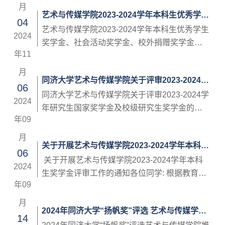
部：为表彰先进，树立大学生优秀典型，发挥
月
艺术与传媒学院2023-2024学年本科生优秀学生
模范作用，引导和激励我校大学生深入学习贯
04
奖学金、社会活动奖学金、校外捐赠奖学金、
彻习近平新时代中国特色社会主义思想，树立
艺术与传媒学院2023-2024学年本科生优秀学生
2024
民族班学生专项奖助学金评审的补充通知
正确的世界观、价值观、人生观，展现青年大
奖学金、社会活动奖学金、校外捐赠奖学金、
年11
学生朝气蓬勃的精神风貌和自强不息的意志品
民族班学生专项奖助学金评审的补充通知各位
格，成为有理想、敢担当、能吃苦、肯奋斗的
同学: 根据教育部、上海市教委及我校奖学金评
月
同济大学艺术与传媒学院关于评审2023-2024学
新时代好青年。根据校团委《关于评选表彰...
审工作的安排，已于9月启动第一批本科生奖学
06
年研究生国家奖学金及校级研究生奖学金的通
金的评审（包括国家奖学金、上海市奖学金、
同济大学艺术与传媒学院关于评审2023-2024学
2024
知
国家励志奖学金、郭谢碧蓉优秀奖学金），根
年研究生国家奖学金及校级研究生奖学金的通
年09
据学校奖学金评审的工作安排，现启动第二批
知学院研究生：根据学校奖学金评审工作整体
本科生奖学金（包括校级优秀学生奖学金、社
要求、研究生奖励管理办法和学院学生奖学金
月
关于开展艺术与传媒学院2023-2024学年本科生
会活动奖学金、校外捐赠奖学金、民...
评定实施细则的有关规定，现就2023-2024学年
06
奖学金评审工作的通知
研究生国家奖学金及校级研究生奖学金评审工
关于开展艺术与传媒学院2023-2024学年本科
2024
作通知如下：一、奖励对象1.研究生国家奖学金
生奖学金评审工作的通知各位同学: 根据教育
年09
和同济大学研究生优秀学生奖学金的奖励对象
部、上海市教委及我校奖学金评审工作的安
为我校我院在读的具有中华人民共和国国籍且
排，现启动我院 2023-2024 学年本科生各项奖
月
2024年同济大学“扬帆奖”评选 艺术与传媒学院
纳入全国研究生招生计划的全日制（...
学金的评审工作，具体安排如下:一、 评奖要求
14
推荐人选公示