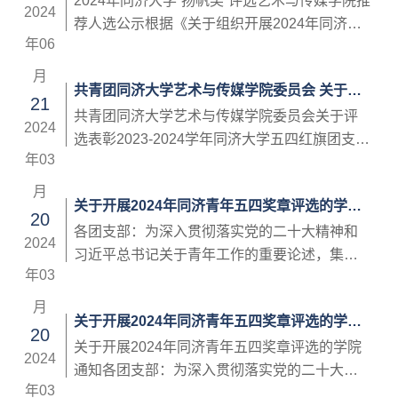
同济大学本科生奖学金评审工作依据《同济大
2024年同济大学“扬帆奖”评选艺术与传媒学院推
2024
学本科生奖励管理办法》（2019 年 7 月 16 日
荐人选公示根据《关于组织开展2024年同济大
年06
修正）（附件1）进行评选，具体各奖项参见各
学“扬帆奖”评选与表彰工作的通知》，经由学生
评定细则。学院评审办法及细则具体见《同济
自主申报、学院评审推荐，拟确定以下4位同学
月
共青团同济大学艺术与传媒学院委员会 关于评
大学艺术与传媒学院学生奖学金评定...
（按姓氏笔画为序）为2024年同济大学“扬帆奖”
21
选表彰2023-2024学年同济大学 五四红旗团支
艺术与传媒学院推荐人选，现公示如下。学号
共青团同济大学艺术与传媒学院委员会关于评
2024
部（标兵）的通知
姓名备注2131692林好候补参评人2051307卓佳
选表彰2023-2024学年同济大学五四红旗团支部
年03
倩名额内参评人2051174金典名额内参评人
（标兵）的通知学院各团支部：为进一步贯彻
2131668郭智敏名额内参评人如对上述人选公示
落实团中央“三力一度”的工作布局和要求部署，
月
关于开展2024年同济青年五四奖章评选的学院
存有异议或建议的，可自公示...
坚持大抓基层的鲜明导向，全面推进新时代全
20
通知
面从严治团，强化典型示范引领作用，推动新
各团支部：为深入贯彻落实党的二十大精神和
2024
时代基层团建高质量创新发展，根据校团委
习近平总书记关于青年工作的重要论述，集中
年03
《关于评选表彰2023-2024学年同济大学五四红
展现在习近平新时代中国特色社会主义思想指
旗团支部（标兵）选树的通知》，结合我院实
引下我校青年昂扬向上、奋发有为的精神风
月
关于开展2024年同济青年五四奖章评选的学院
际情况，有关事宜通知如下：一、评...
貌，树立典型、表彰先进，引领和激励我校青
20
通知
年以实现中华民族伟大复兴为己任，心怀“国之
关于开展2024年同济青年五四奖章评选的学院
2024
大者”，争做“五个模范”，增强青年的志气、骨
通知各团支部：为深入贯彻落实党的二十大精
年03
气、底气，为加快建设具有世界影响力的社会
神和习近平总书记关于青年工作的重要论述，