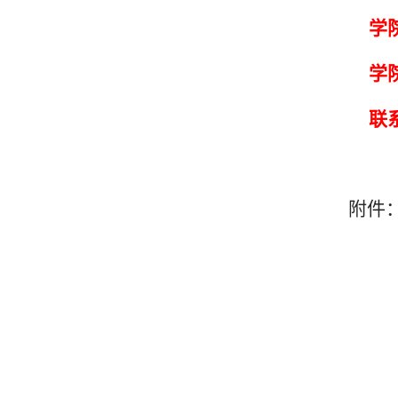
学
学
联系
附件