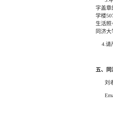
3
字盖章
学楼50
生活照
同济大
4.
五、同
刘老
Ema