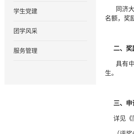
同济大
学生党建
名额，奖励
团学风采
二、奖
服务管理
具有
生。
三、申
详见《
（评奖