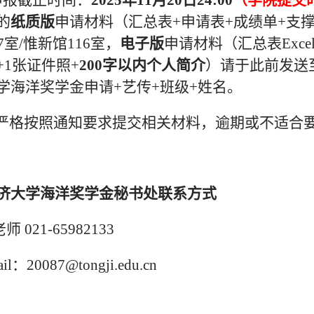
.申报截止时间：
2
02
5年11月20日
24
:0
0
（学院提交时间
的
纸质版
申请材料（汇总表+申请表+成绩单+支
7室/惟新馆116室，
电子版
申请材料（汇总表Excel
+1张证件照+
200
字以内个人简介
）请于此前发送至yc
学海洋奖学金申请+艺传+班级+姓名。
请严格按照通知要求提交相关材料，逾期或不适合
济大学海洋奖学金秘书处联系方式
师 021-65982133
il：20087@tongji.edu.cn