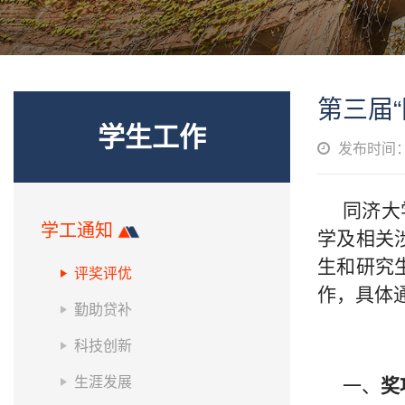
第三届
学生工作
发布时间：2
同济大
学工通知
学及相关
生和研究
评奖评优
作，具体
勤助贷补
科技创新
生涯发展
一、
奖