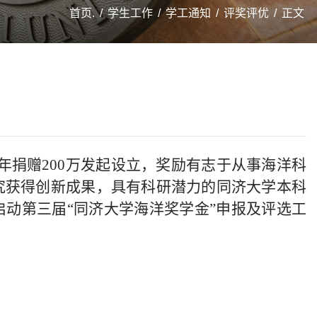
首页.
/
学生工作
/
学工通知
/
评奖评优
/
正文
年捐赠200万发起设立，奖励有志于从事海洋科
究获得创新成果，具有科研潜力的同济大学本科
动第三届“同济大学海洋奖学金”申报及评选工