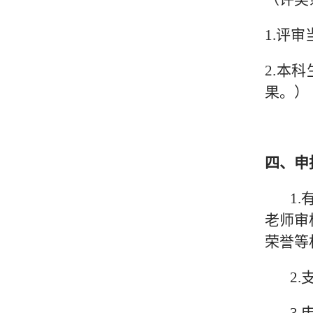
1.评
2.本
果。）
四、申
1
老师审
荣誉等
2.