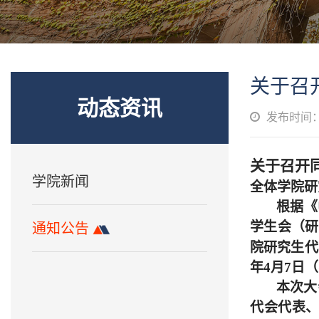
关于召
动态资讯
发布时间：2
关于召开
学院新闻
全体学院研
根据
《
学生会（研
通知公告
院研究生代
年
4
月
7
日（
本次大
代会代表