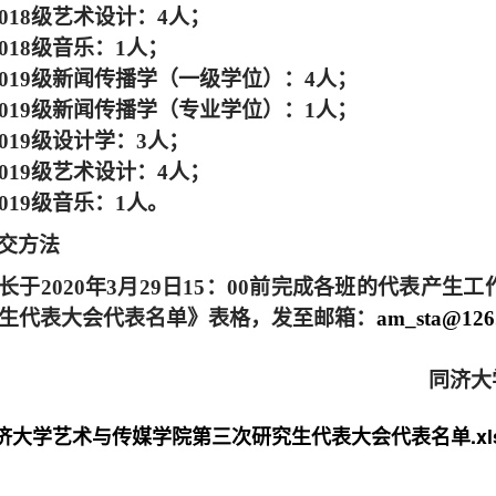
018
级艺术设计：
4
人；
018
级音乐：
1
人；
019
级新闻传播学（一级学位）：
4
人；
2019级新闻传播学（专业学位）：1人；
019
级设计学：
3
人；
019
级艺术设计：
4
人；
019
级音乐：
1
人。
交方法
长于
2020
年
3
月
29
日
15
：
00
前完成各班的代表产生工
生代表大会代表名单》表格，
发至邮箱：
am_sta@
126
同济大
济大学艺术与传媒学院第三次研究生代表大会代表名单.xl