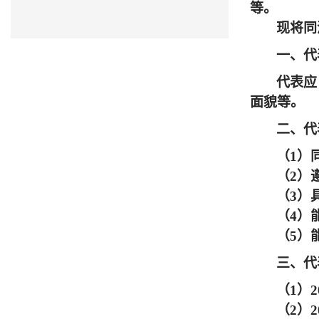
等。
现将同
一、代
代表应
面貌等。
二、代
（
1
）
（
2
）
（
3
）
（
4
）
（
5
）
三、代
（
1
）
2
（
2
）
2