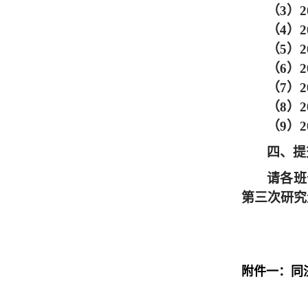
（
3
）
2
（
4
）
2
（
5
）
2
（6）
（
7
）
2
（
8
）
2
（
9
）
2
四、提
请各班
第三次研究
附件一：同