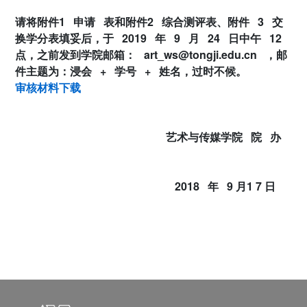
请将附件
1
申请
表和附件
2
综合测评表、附件
3
交
换学分表填妥后，于
2019
年
9
月
24
日中午
12
点，之前发到学院邮箱：
art_ws@tongji.edu.cn
，邮
件主题为：浸会
+
学号
+
姓名，过时不候。
审核材料下载
艺术与传媒学院
院
办
2018
年
9
月
1
7
日