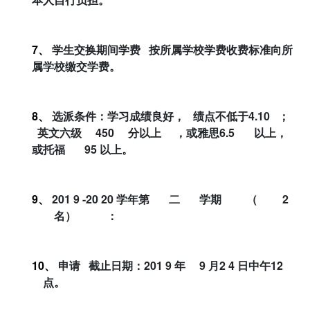
7、
学生交换期间学费
按所属学校学费收费标准向所
属学校缴交学费。
8、
选派条件：学习成绩良好，
绩点不低于
4.10
；
英文六级
450
分以上
，或雅思
6.5
以上，
或托福
95
以上。
9、
201
9
-20
20
学年第
二
学期
（
2
名）
：
10、
申请
截止日期：
201
9
年
9
月
2
4
日中午
12
点。