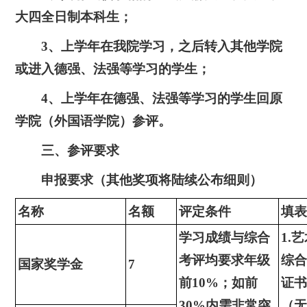
大四全日制本科生；
3、上学年在我院学习，之后转入其他学院
或进入德强、法强等学习的学生；
4、上学年在德强、法强等学习的学生回原
学院（外国语学院）参评。
三、参评要求
申报要求（其他奖项将陆续公布细则）
名称
名额
评定条件
填
学习成绩与综合
1.
考评均要求年级
综
国家奖学金
7
前10%；如前
证
30%内需非常突
（